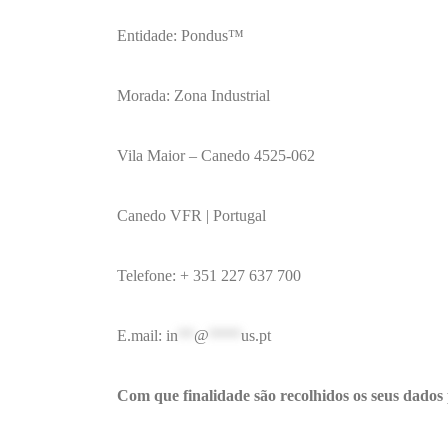
Entidade: Pondus™
Morada: Zona Industrial
Vila Maior – Canedo 4525-062
Canedo VFR | Portugal
Telefone: + 351 227 637 700
E.mail:
in
**
@
****
us.pt
Com que finalidade são recolhidos os seus dados 